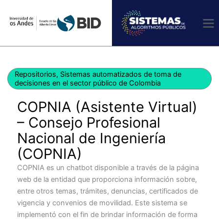
Ir
al
contenido
Repositorios
,
Sistemas automatizados de toma de
decisiones en el sector público de Colombia
COPNIA (Asistente Virtual)
– Consejo Profesional
Nacional de Ingeniería
(COPNIA)
COPNIA es un chatbot disponible a través de la página
web de la entidad que proporciona información sobre,
entre otros temas, trámites, denuncias, certificados de
vigencia y convenios de movilidad. Este sistema se
implementó con el fin de brindar información de forma