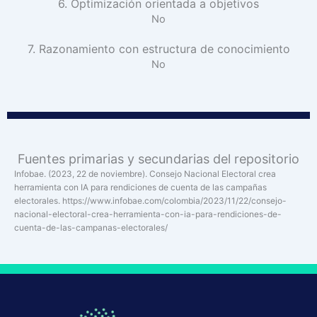
6. Optimización orientada a objetivos
No
7. Razonamiento con estructura de conocimiento
No
Fuentes primarias y secundarias del repositorio
Infobae. (2023, 22 de noviembre). Consejo Nacional Electoral crea
herramienta con IA para rendiciones de cuenta de las campañas
electorales. https://www.infobae.com/colombia/2023/11/22/consejo-
nacional-electoral-crea-herramienta-con-ia-para-rendiciones-de-
cuenta-de-las-campanas-electorales/