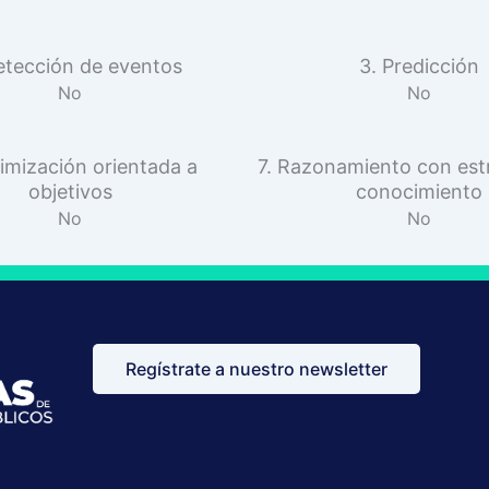
etección de eventos
3. Predicción
No
No
imización orientada a
7. Razonamiento con est
objetivos
conocimiento
No
No
Regístrate a nuestro newsletter