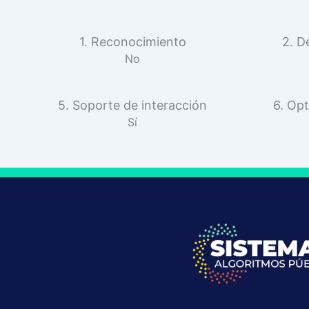
1. Reconocimiento
2. D
No
5. Soporte de interacción
6. Opt
Sí