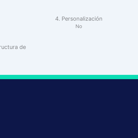
4. Personalización
No
ructura de