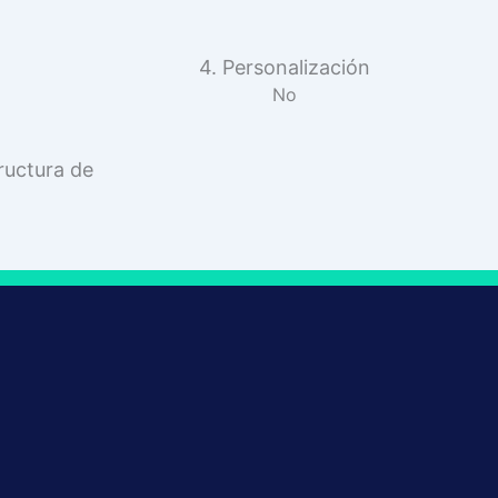
4. Personalización
No
ructura de