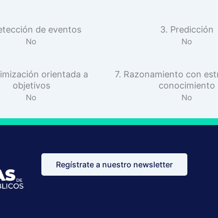
etección de eventos
3. Predicción
No
No
imización orientada a
7. Razonamiento con est
objetivos
conocimiento
No
No
Regístrate a nuestro newsletter