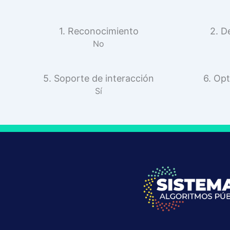
1. Reconocimiento
2. D
No
5. Soporte de interacción
6. Opt
Sí