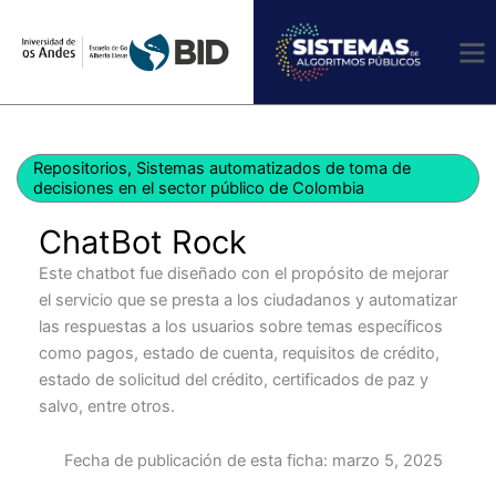
Ir
al
contenido
Repositorios
,
Sistemas automatizados de toma de
decisiones en el sector público de Colombia
ChatBot Rock
Este chatbot fue diseñado con el propósito de mejorar
el servicio que se presta a los ciudadanos y automatizar
las respuestas a los usuarios sobre temas específicos
como pagos, estado de cuenta, requisitos de crédito,
estado de solicitud del crédito, certificados de paz y
salvo, entre otros.
Fecha de publicación de esta ficha:
marzo 5, 2025