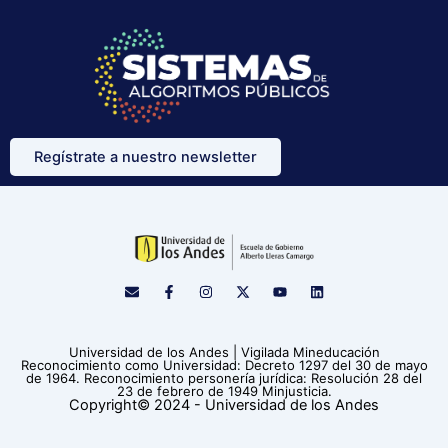
Regístrate a nuestro newsletter
E
F
I
X
Y
L
n
a
n
-
o
i
v
c
s
t
u
n
e
e
t
w
t
k
l
b
a
i
u
e
Universidad de los Andes | Vigilada Mineducación
o
o
g
t
b
d
Reconocimiento como Universidad: Decreto 1297 del 30 de mayo
p
o
r
t
e
i
de 1964. Reconocimiento personería jurídica: Resolución 28 del
e
k
a
e
n
23 de febrero de 1949 Minjusticia.
-
m
r
Copyright© 2024 - Universidad de los Andes
f