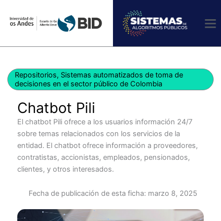
Ir
al
contenido
Repositorios
,
Sistemas automatizados de toma de
decisiones en el sector público de Colombia
Chatbot Pili
El chatbot Pili ofrece a los usuarios información 24/7
sobre temas relacionados con los servicios de la
entidad. El chatbot ofrece información a proveedores,
contratistas, accionistas, empleados, pensionados,
clientes, y otros interesados.
Fecha de publicación de esta ficha:
marzo 8, 2025